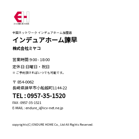
全国ネットワーク インデュアホーム加盟店
インデュアホーム諫早
株式会社ミヤコ
営業時間:9:00 - 18:00
定休日:日曜日・祝日
※ ご予約頂ければいつでも可能です。
854-0062
長崎県諫早市小船越町1144-22
TEL : 0957-35-1520
FAX : 0957-35-1521
E-MAIL : endure_i@icv-net.ne.jp
copyrights(C)
ENDURE HOME Co., Ltd All Rights Reserved.